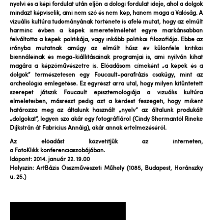
nyelvi és a képi fordulat után eljön a dologi fordulat ideje, ahol a dolgok
mindazt képviselik, ami nem szó és nem kép, hanem maga a Valóság. A
vizuális kultúra tudományának története is afelé mutat, hogy az elmúlt
harminc évben a képek ismeretelméletét egyre markánsabban
felváltotta a képek politikája, vagy inkább politikai filozófiája. Ebbe az
irányba mutatnak amúgy az elmúlt húsz év különféle kritikai
biennáléinak és mega-kiállításainak programjai is, ami nyilván kihat
magára a képzőművészetre is. Előadásom címeként „a képek és a
dolgok” természetesen egy Foucault-parafrázis csakúgy, mint az
archeológia emlegetése. Ez egyrészt arra utal, hogy milyen kitüntetett
szerepet játszik Foucault episztemológiája a vizuális kultúra
elméleteiben, másrészt pedig azt a kérdést feszegeti, hogy miként
határozza meg az általunk használt „nyelv” az általunk produkált
„dolgokat”, legyen szó akár egy fotográfiáról (Cindy Shermantől Rineke
Dijkstrán át Fabricius Annáig), akár annak értelmezéséről.
Az előadást közvetítjük az interneten,
a FotoKlikk konferenciaszobájában.
Időpont: 2014. január 22. 19.00
Helyszín: ArtBázis Összművészeti Műhely (1085, Budapest, Horánszky
u. 25.)