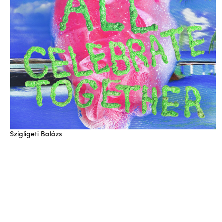
b
Szigligeti Balázs