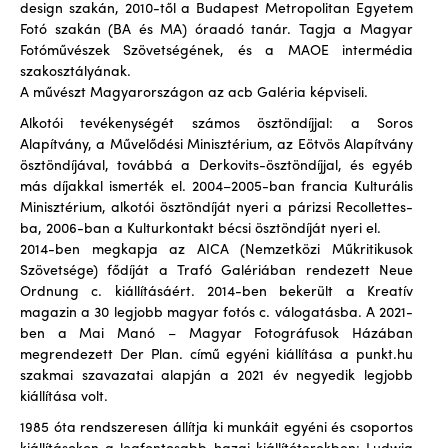
design szakán, 2010-től a Budapest Metropolitan Egyetem
Fotó szakán (BA és MA) óraadó tanár. Tagja a Magyar
Fotóművészek Szövetségének, és a MAOE intermédia
szakosztályának.
A művészt Magyarországon az acb Galéria képviseli.
Alkotói tevékenységét számos ösztöndíjjal: a Soros
Alapítvány, a Művelődési Minisztérium, az Eötvös Alapítvány
ösztöndíjával, továbbá a Derkovits-ösztöndíjjal, és egyéb
más díjakkal ismerték el. 2004–2005-ban francia Kulturális
Minisztérium, alkotói ösztöndíját nyeri a párizsi Recollettes-
ba, 2006-ban a Kulturkontakt bécsi ösztöndíját nyeri el.
2014-ben megkapja az AICA (Nemzetközi Műkritikusok
Szövetsége) fődíját a Trafó Galériában rendezett Neue
Ordnung c. kiállításáért. 2014-ben bekerült a Kreatív
magazin a 30 legjobb magyar fotós c. válogatásba. A 2021-
ben a Mai Manó – Magyar Fotográfusok Házában
megrendezett Der Plan. című egyéni kiállítása a punkt.hu
szakmai szavazatai alapján a 2021 év negyedik legjobb
kiállítása volt.
1985 óta rendszeresen állítja ki munkáit egyéni és csoportos