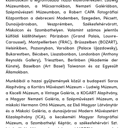
kiállításokon a legfontosabb hazai kiállítóterekben: Ludwig
Múzeumban, a Műcsarnokban, Nemzeti Galériában,
Szépművészeti Múzeumban, a Robert CAPA Fotográfiai
Központban a debreceni Modemben, Szegeden, Pécsett,
Dunaújvárosban, Veszprémben, Székesfehérvárott,
Miskolcon és Szombathelyen. Valamint számos jelentős
külföldi kiállítóhelyen: Párizsban (Grand Palais, Louvre-
Caroussel), Montpellierben (FRAC), Brüsszelben (BOZART),
Helsinkiben, Pozsonyban, Varsóban (Palace Ujazdowsky),
Bukarestben, Bécsben, Lisszabonban, Londonban (Anthony
Reynolds Gallery), Triesztben, Berlinben (Akademie der
Künste), Baselban (Art Basel) Taiwanon és az Egyesült
Államokban.
Munkáiból a hazai gyűjtemények közül a budapesti Soros
Alapítvány, a Kortárs Művészeti Múzeum – Ludwig Múzeum,
a Kiscelli Múzeum, a Vintage Galéria, a KOGART Alapítvány,
a Magyar Nemzeti Galéria, a Szépművészeti Múzeum, a
miskolci Hermann Ottó Múzeum, az Első Magyar Látványtár
és a Miskolci Galéria, a dunaújvárosi Modern Művészetért
Közalapítvány (ICA), a kecskeméti Magyar Fotográfiai
Múzeum, a Szombathelyi Képtár, a székesfehérvári Szt.