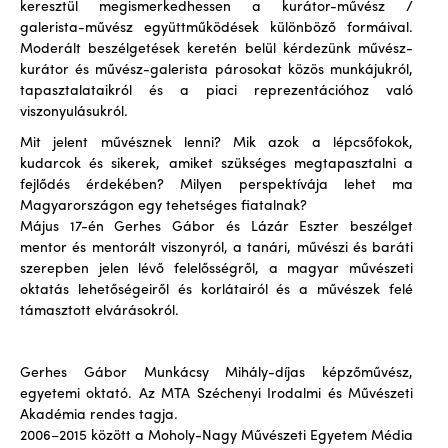
keresztül megismerkedhessen a kurátor-művész /
galerista-művész együttműködések különböző formáival.
Moderált beszélgetések keretén belül kérdezünk művész-
kurátor és művész-galerista párosokat közös munkájukról,
tapasztalataikról és a piaci reprezentációhoz való
viszonyulásukról.
Mit jelent művésznek lenni? Mik azok a lépcsőfokok,
kudarcok és sikerek, amiket szükséges megtapasztalni a
fejlődés érdekében? Milyen perspektívája lehet ma
Magyarországon egy tehetséges fiatalnak?
Május 17-én Gerhes Gábor és Lázár Eszter beszélget
mentor és mentorált viszonyról, a tanári, művészi és baráti
szerepben jelen lévő felelősségről, a magyar művészeti
oktatás lehetőségeiről és korlátairól és a művészek felé
támasztott elvárásokról.
Gerhes Gábor Munkácsy Mihály-díjas képzőművész,
egyetemi oktató. Az MTA Széchenyi Irodalmi és Művészeti
Akadémia rendes tagja.
2006–2015 között a Moholy-Nagy Művészeti Egyetem Média