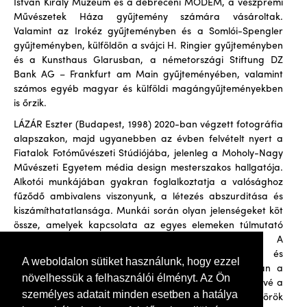
István Király Múzeum és a debreceni MODEM, a veszprémi
Művészetek Háza gyűjtemény számára vásároltak.
Valamint az Irokéz gyűjteményben és a Somlói-Spengler
gyűjteményben, külföldön a svájci H. Ringier gyűjteményben
és a Kunsthaus Glarusban, a németországi Stiftung DZ
Bank AG – Frankfurt am Main gyűjteményében, valamint
számos egyéb magyar és külföldi magángyűjteményekben
is őrzik.
LÁZÁR Eszter (Budapest, 1998) 2020-ban végzett fotográfia
alapszakon, majd ugyanebben az évben felvételt nyert a
Fiatalok Fotóművészeti Stúdiójába, jelenleg a Moholy-Nagy
Művészeti Egyetem média design mesterszakos hallgatója.
Alkotói munkájában gyakran foglalkoztatja a valósághoz
fűződő ambivalens viszonyunk, a létezés abszurditása és
kiszámíthatatlansága. Munkái során olyan jelenségeket köt
össze, amelyek kapcsolata az egyes elemeken túlmutató
összefüggéseket és jelentéseket tárnak fel. A
munkafolyamat számára sokszor a reflektálható és
A weboldalon sütiket használunk, hogy ezzel
interakcióra képes helyzetteremtés jelenti, mely során a
növelhessük a felhasználói élményt. Az Ön
befogadói szerep megváltozik és maga válik résztvevővé a
személyes adatait minden esetben a hatálya
szándéka, avagy tudta nélkül. Célja a szerepkörök