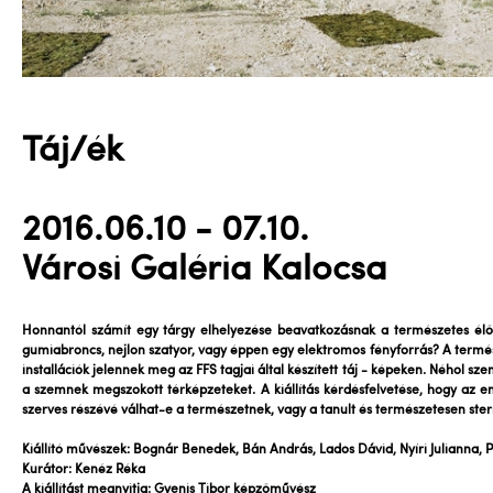
Táj/ék
2016.06.10 - 07.10.
Városi Galéria Kalocsa
Honnantól számít egy tárgy elhelyezése beavatkozásnak a természetes élő
gumiabroncs, nejlon szatyor, vagy éppen egy elektromos fényforrás? A termé
installációk jelennek meg az FFS tagjai által készített táj - képeken. Néhol sz
a szemnek megszokott térképzeteket. A kiállítás kérdésfelvetése, hogy az e
szerves részévé válhat-e a természetnek, vagy a tanult és természetesen ster
Kiállító művészek: Bognár Benedek, Bán András, Lados Dávid, Nyíri Julianna, P
Kurátor: Kenéz Réka
A kiállítást megnyitja: Gyenis Tibor képzőművész