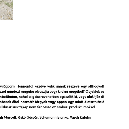
világban? Honnantól kezdve válik annak részévé egy otthagyott
szet mindezt magába olvasztja vagy kilökni magából? Objektek és
embetűnően, néhol alig észrevehetően egészítik ki, vagy alakítják át
mberek által használt tárgyak vagy éppen egy adott életszituáció
il klasszikus tájkép nem fér össze az emberi produktumokkal.
iti Marcell, Riskó Gáspár, Schumann Bianka, Vasali Katalin