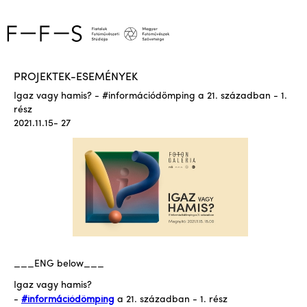
PROJEKTEK-ESEMÉNYEK
Igaz vagy hamis? - #információdömping a 21. században - 1.
rész
2021.11.15- 27
___ENG below___
Igaz vagy hamis?
-
#információdömping
a 21. században - 1. rész