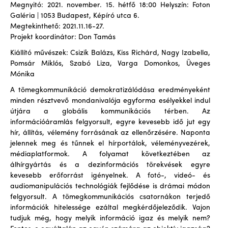
Megnyitó: 2021. november. 15. hétfő 18:00 Helyszín: Foton
Galéria | 1053 Budapest, Képíró utca 6.
Megtekinthető: 2021.11.16-27.
Projekt koordinátor: Don Tamás
Kiállító művészek: Csizik Balázs, Kiss Richárd, Nagy Izabella,
Pomsár Miklós, Szabó Liza, Varga Domonkos, Üveges
Mónika
A tömegkommunikáció demokratizálódása eredményeként
minden résztvevő mondanivalója egyforma esélyekkel indul
útjára a globális kommunikációs térben. Az
információáramlás felgyorsult, egyre kevesebb idő jut egy
hír, állítás, vélemény forrásának az ellenőrzésére. Naponta
jelennek meg és tűnnek el hírportálok, véleményvezérek,
médiaplatformok. A folyamat következtében az
álhírgyártás és a dezinformációs törekvések egyre
kevesebb erőforrást igényelnek. A fotó-, videó- és
audiomanipulációs technológiák fejlődése is drámai módon
felgyorsult. A tömegkommunikációs csatornákon terjedő
információk hitelessége ezáltal megkérdőjeleződik. Vajon
tudjuk még, hogy melyik információ igaz és melyik nem?