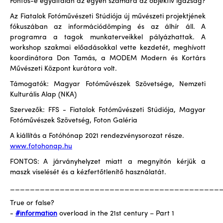
Fontos-e egyáltalán az egyén számára az objektív igazság?
Az Fiatalok Fotóművészeti Stúdiója új művészeti projektjének
fókuszában az információdömping és az álhír áll. A
programra a tagok munkaterveikkel pályázhattak. A
workshop szakmai előadásokkal vette kezdetét, meghívott
koordinátora Don Tamás, a MODEM Modern és Kortárs
Művészeti Központ kurátora volt.
Támogatók: Magyar Fotóművészek Szövetsége, Nemzeti
Kulturális Alap (NKA)
Szervezők: FFS - Fiatalok Fotóművészeti Stúdiója, Magyar
Fotóművészek Szövetség, Foton Galéria
A kiállítás a Fotóhónap 2021 rendezvénysorozat része.
www.fotohonap.hu
FONTOS: A járványhelyzet miatt a megnyitón kérjük a
maszk viselését és a kézfertőtlenítő használatát.
__________________________________________
True or false?
-
#information
overload in the 21st century – Part 1